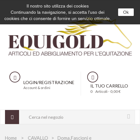
Il nostro sito utilizza dei cookies
Continuando la navigazione, si accetta l'uso dei
Ok
cookies che ci consente di fornire un servizio ottimale.
LOGIN/REGISTRAZIONE
IL TUO CARRELLO
Account & ordini
0
Articoli -
0,00 €
Home
CAVALLO
Doma,Fascioni e