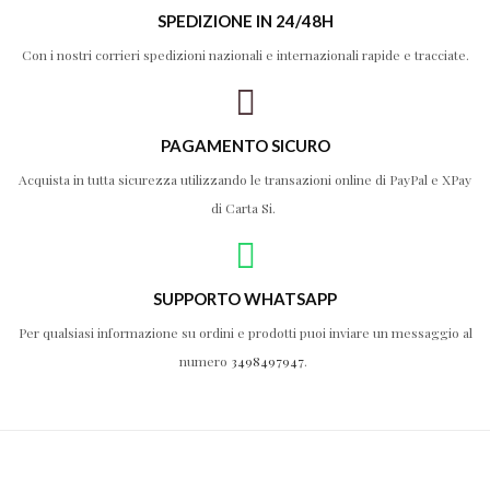
SPEDIZIONE IN 24/48H
Con i nostri corrieri spedizioni nazionali e internazionali rapide e tracciate.
PAGAMENTO SICURO
Acquista in tutta sicurezza utilizzando le transazioni online di PayPal e XPay
di Carta Si.
SUPPORTO WHATSAPP
Per qualsiasi informazione su ordini e prodotti puoi inviare un messaggio al
numero
3498497947
.