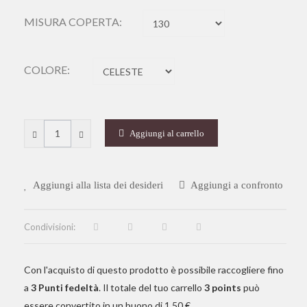
MISURA COPERTA:
COLORE:
Aggiungi al carrello
Aggiungi alla lista dei desideri
Aggiungi a confronto
Condivisioni:
Con l'acquisto di questo prodotto è possibile raccogliere fino
a
3
Punti fedeltà
. Il totale del tuo carrello
3
points
può
essere convertito in un buono di
1,50 €
.