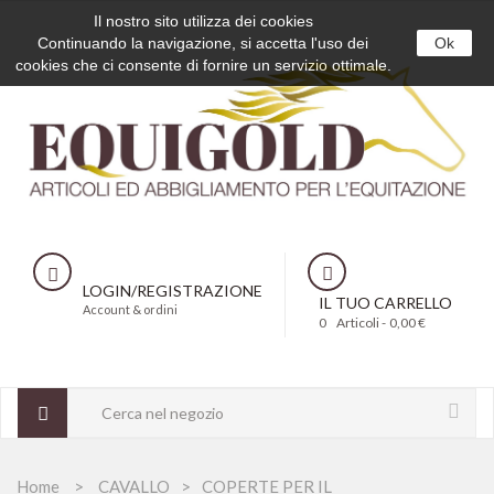
Il nostro sito utilizza dei cookies
Continuando la navigazione, si accetta l'uso dei
Ok
cookies che ci consente di fornire un servizio ottimale.
LOGIN/REGISTRAZIONE
IL TUO CARRELLO
Account & ordini
0
Articoli -
0,00 €
Home
CAVALLO
COPERTE PER IL