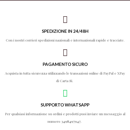
SPEDIZIONE IN 24/48H
Con i nostri corrieri spedizioni nazionali e internazionali rapide e tracciate.
PAGAMENTO SICURO
Acquista in tutta sicurezza utilizzando le transazioni online di PayPal e XPay
di Carta Si.
SUPPORTO WHATSAPP
Per qualsiasi informazione su ordini e prodotti puoi inviare un messaggio al
numero
3498497947
.