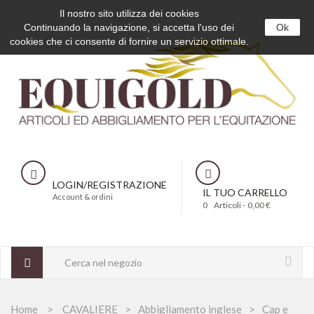
Il nostro sito utilizza dei cookies
Continuando la navigazione, si accetta l'uso dei
Ok
cookies che ci consente di fornire un servizio ottimale.
LOGIN/REGISTRAZIONE
IL TUO CARRELLO
Account & ordini
0
Articoli -
0,00 €
Home
CAVALIERE
Abbigliamento inglese
Cap e