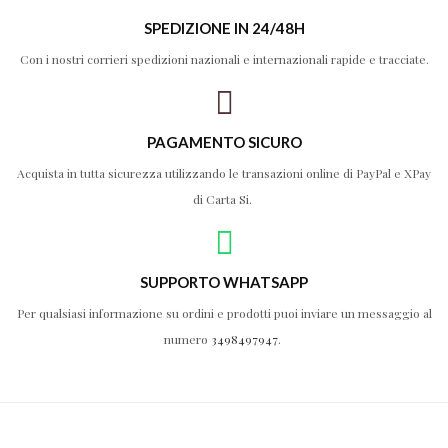
SPEDIZIONE IN 24/48H
Con i nostri corrieri spedizioni nazionali e internazionali rapide e tracciate.
PAGAMENTO SICURO
Acquista in tutta sicurezza utilizzando le transazioni online di PayPal e XPay
di Carta Si.
SUPPORTO WHATSAPP
Per qualsiasi informazione su ordini e prodotti puoi inviare un messaggio al
numero
3498497947
.