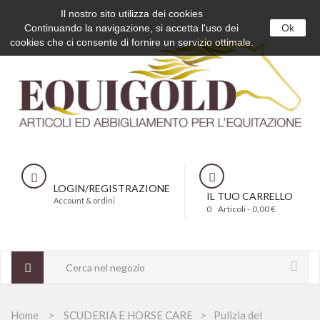
Il nostro sito utilizza dei cookies
Continuando la navigazione, si accetta l'uso dei
Ok
cookies che ci consente di fornire un servizio ottimale.
LOGIN/REGISTRAZIONE
IL TUO CARRELLO
Account & ordini
0
Articoli -
0,00 €
Home
SCUDERIA E HORSE CARE
Pulizia del