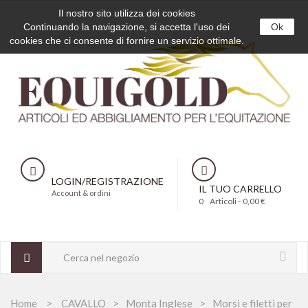
Il nostro sito utilizza dei cookies
Continuando la navigazione, si accetta l'uso dei
Ok
cookies che ci consente di fornire un servizio ottimale.
LOGIN/REGISTRAZIONE
IL TUO CARRELLO
Account & ordini
0
Articoli -
0,00 €
Home
CAVALLO
Monta Inglese
Morsi e filetti per