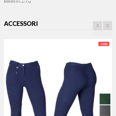
MISURE:DA 42 A 54
ACCESSORI
-10%