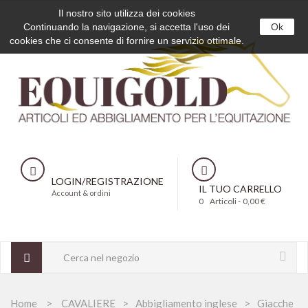
Il nostro sito utilizza dei cookies
Continuando la navigazione, si accetta l'uso dei
Ok
cookies che ci consente di fornire un servizio ottimale.
LOGIN/REGISTRAZIONE
IL TUO CARRELLO
Account & ordini
0
Articoli -
0,00 €
Home
CAVALIERE
Abbigliamento inglese
Giacche