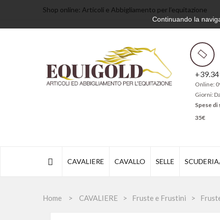
Shop online: Articoli e Abbigliamento per l’equitazione
Continuando la navigaz
+39.3
Online: 0
Giorni: D
Spese di 
35€
CAVALIERE
CAVALLO
SELLE
SCUDERIA
Home
CAVALIERE
Fruste e Frustini
Frust