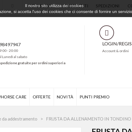
Il nostro sito utilizza dei cookies
CHI SIAMO
PAGAMENTI
SPEDIZIONI
C
ione, si accetta l'uso dei cookies che ci consente di fornire un servizio
LOGIN/REGI
498497947
9:00 - 20:00
Account & ordini
al Lunedì al sabato
spedizione gratuite per ordini superiori a
/HORSE CARE
OFFERTE
NOVITÀ
PUNTI PREMIO
e da addestramento
FRUSTA DA ALLENAMENTO IN TONDINO
FRUSTA D