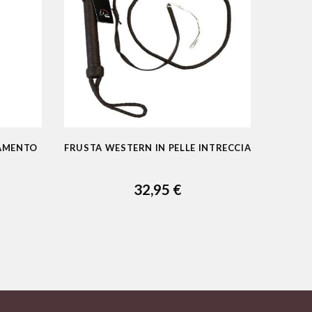
RAMENTO
FRUSTA WESTERN IN PELLE INTRECCIATA
FRU
32,95 €
ADD TO CART