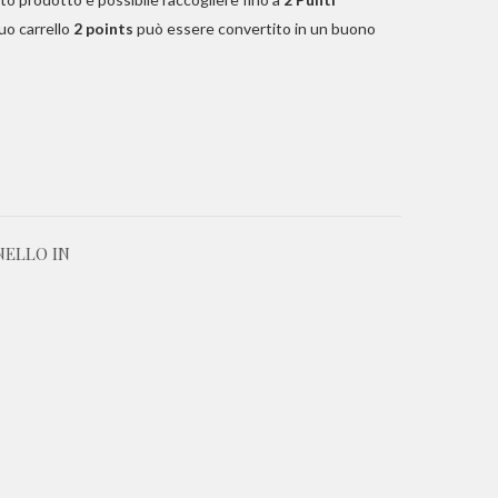
tuo carrello
2
points
può essere convertito in un buono
NELLO IN