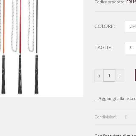
Codice prodotto:
FRU
COLORE:
LIM
TAGLIE:
S
Aggiungi alla lista d
Condivisioni:
Con l'acquisto di ques