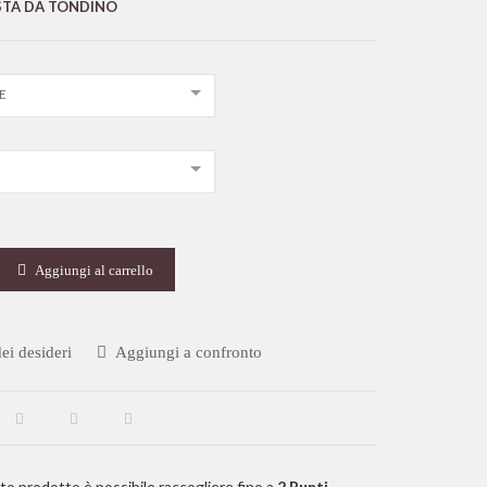
STA DA TONDINO
E
Aggiungi al carrello
ei desideri
Aggiungi a confronto
to prodotto è possibile raccogliere fino a
2
Punti